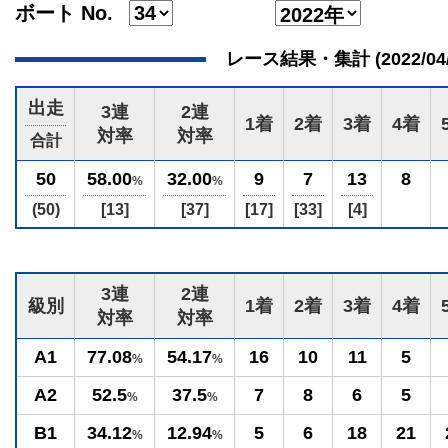
ボート No.
レース結果・集計 (2022/04/20
出走
3連
2連
1着
2着
3着
4着
対率
対率
合計
50
58.00
32.00
9
7
13
8
%
%
(50)
[13]
[37]
[17]
[33]
[4]
3連
2連
級別
1着
2着
3着
4着
対率
対率
A1
77.08
54.17
16
10
11
5
%
%
A2
52.5
37.5
7
8
6
5
%
%
B1
34.12
12.94
5
6
18
21
%
%